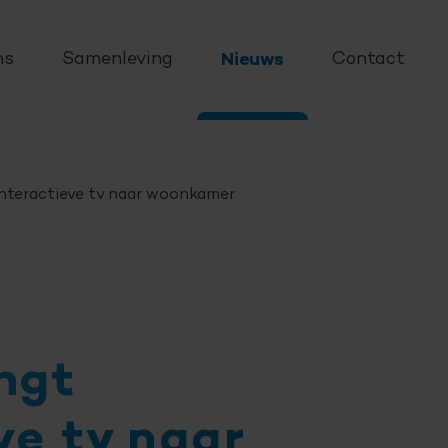
ns
Samenleving
Nieuws
Contact
nteractieve tv naar woonkamer
ngt
ve tv naar