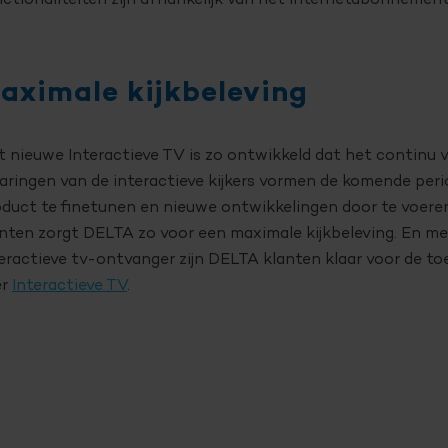
ctionaliteiten zijn afhankelijk van het internetabonnement
aximale kijkbeleving
 nieuwe Interactieve TV is zo ontwikkeld dat het continu 
aringen van de interactieve kijkers vormen de komende per
duct te finetunen en nieuwe ontwikkelingen door te voere
nten zorgt DELTA zo voor een maximale kijkbeleving. En m
eractieve tv-ontvanger zijn DELTA klanten klaar voor de t
er
Interactieve TV
.