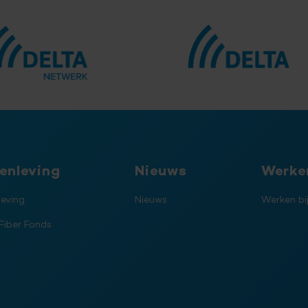
enleving
Nieuws
Werken
eving
Nieuws
Werken bi
Fiber Fonds