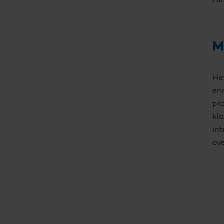
fun
M
Het
erv
pro
kla
int
ov