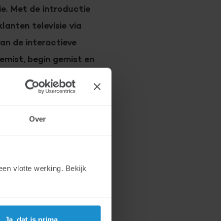
e. Met de introductie
lanten televisie via
van de interactieve
emist, begin gemist en
ablet, smartphone en
Over
en vlotte werking. Bekijk
ruiksgemak en kijkgedrag
ke tv-gids doorgevoerd. Al
ig getest door een grote
Ja, dat is prima