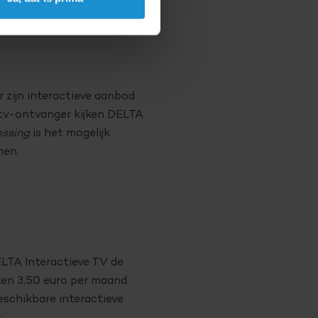
 zijn interactieve aanbod
e tv-ontvanger kijken DELTA
ossing
is het mogelijk
men.
ELTA Interactieve TV de
ten 3,50 euro per maand.
schikbare interactieve