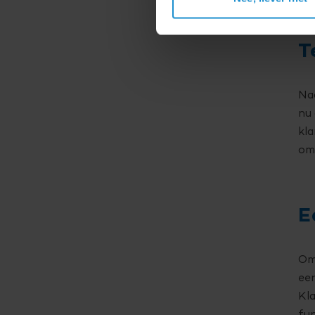
T
Naa
nu 
kla
o
E
Om 
eer
Kla