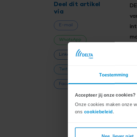
Deel dit artikel
DE
via
va
E-mail
in
mo
WhatsApp
op
LinkedIn
la
Twitter
Toestemming
Facebook
D
Accepteer jij onze cookies?
Onze cookies maken onze webs
He
ons
cookiebeleid
.
vor
rui
gro
Nee, liever niet