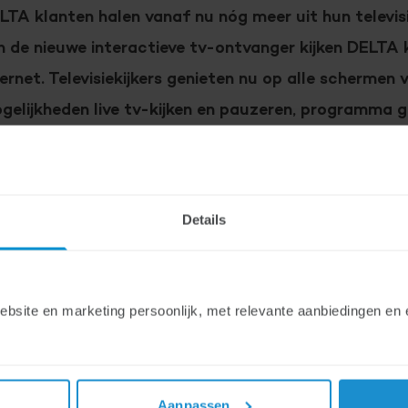
LTA klanten halen vanaf nu nóg meer uit hun televisi
n de nieuwe interactieve tv-ontvanger kijken DELTA k
ternet. Televisiekijkers genieten nu op alle schermen 
gelijkheden live tv-kijken en pauzeren, programma g
nemen. Een maximale tv-beleving via de televisie, t
ptop.
Details
e kijker bepaalt
ite en marketing persoonlijk, met relevante aanbiedingen en e
t nieuwe tv-product is samen met klanten ontwikkeld. Geb
men de basis. Dit is zowel in design als in een overzichtelij
m een aantal weken wordt het interactieve tv kijken uitvoer
ep klanten.
Aanpassen