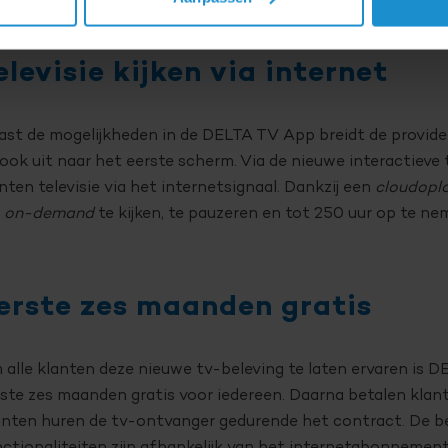
elevisie kijken via internet
st de mogelijkheden in de DELTA TV App breidt de provider
ook uit naar het eerste scherm. Via de nieuwe interactiev
nten televisie via het internetsignaal. Dankzij een
cloudopl
m
on-demand
te kijken, te pauzeren en tot 250 uur op te ne
erste zes maanden gratis
alle klanten deze nieuwe tv-beleving te laten ervaren is D
ste zes maanden gratis voor iedereen. Daarna betalen klan
nten huren de tv-ontvanger gedurende het contract. De be