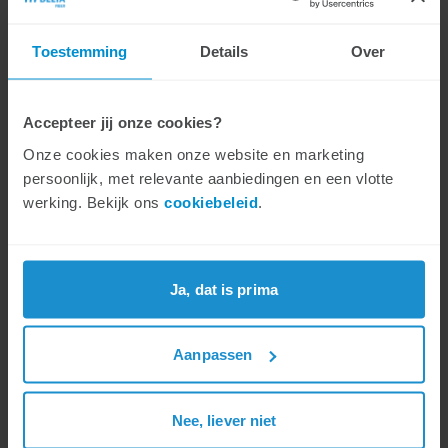
uploadsnelheid en latency, komt DELTA als
beste uit de test van alle Nederlandse
Toestemming
Details
Over
providers.
Eind vorig jaar is DELTA Fiber als eerste in
Accepteer jij onze cookies?
Nederland gestart met het breed uitrollen van
Onze cookies maken onze website en marketing
de nieuwste generatie glasvezel, ook wel
persoonlijk, met relevante aanbiedingen en een vlotte
XGS-PON genoemd. Daarover zijn
werking. Bekijk ons
cookiebeleid
.
internetsnelheden mogelijk tot maar liefst 10
Gbps.
Een open netwerk
Ja, dat is prima
DELTA Fiber wil zoveel mogelijk huishoudens
toegang geven tot multi-gig internet. Het
netwerk is dan ook een open netwerk
Aanpassen
waarover alle providers van Nederland hun
diensten mogen leveren. “Wij geloven in een
marktmodel van open netwerken waarbij
Nee, liever niet
netwerkeigenaren elkaar en andere