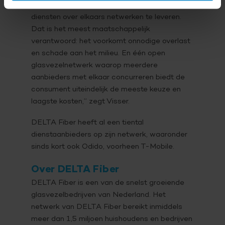
aanbieders onbeperkt de ruimte bieden om
diensten over elkaars netwerken te leveren.
Dat is het meest maatschappelijk
verantwoord: het voorkomt onnodige overlast
en schade aan het milieu. En één open
glasvezelnetwerk waarop meerdere
aanbieders met elkaar concurreren biedt de
consument uiteindelijk de meeste keuze en
laagste kosten,” zegt Visser.
DELTA Fiber heeft al een tiental
dienstaanbieders op zijn netwerk, waaronder
sinds kort ook Odido, voorheen T-Mobile.
Over DELTA Fiber
DELTA Fiber is een van de snelst groeiende
glasvezelbedrijven van Nederland. Het
netwerk van DELTA Fiber bereikt inmiddels
meer dan 1,5 miljoen huishoudens en bedrijven