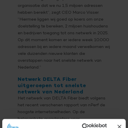
organisatie dat we nu 1,5 miljoen adressen
hebben bereikt”, zegt CEO Marco Visser.
“Hiermee liggen wij goed op koers om onze
doelstelling te bereiken, 2 miljoen huishoudens
en bedrijven toegang tot ons netwerk in 2025.
Op dit moment komen er iedere week 10.000
adressen bij en iedere maand verwelkomen wij
vele duizenden nieuwe klanten die
overstappen naar het snelste netwerk van
Nederland.”
Netwerk DELTA Fiber
uitgeroepen tot snelste
netwerk van Nederland
Het netwerk van DELTA Fiber biedt volgens
het recent verschenen rapport van nPerf de
hoogste internetsnelheden. Op de
belangrijkste graadmeters voor
internetprestaties, downloadsnelheid,