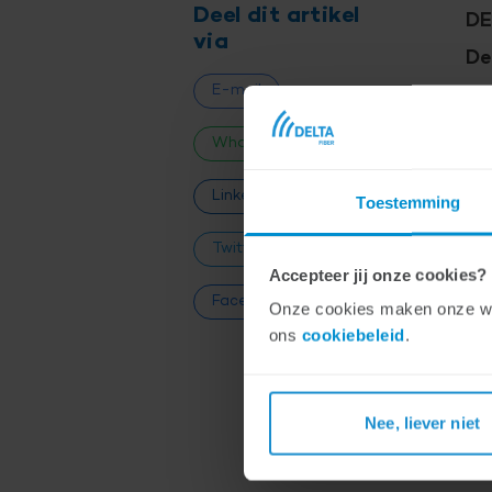
Deel dit artikel
DE
via
De
E-mail
dr
be
WhatsApp
ee
LinkedIn
Toestemming
Twitter
N
Accepteer jij onze cookies?
Facebook
Onze cookies maken onze webs
ons
cookiebeleid
.
Wif
wif
en 
Nee, liever niet
MLO