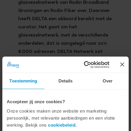
glasvezelnetwerk van Rodin Broadband
Groningen en Rodin Fiber over. Daarover
heeft DELTA een akkoord bereikt met de
curator. Het gaat om het
glasvezelnetwerk, met de verschillende
onderdelen, dat is aangelegd naar zo’n
8.000 adressen. DELTA Netwerk zet
daarmee de dienstverlening naar klanten
die gebruikmaken van het
glasvezelnetwerk in het buitengebied en
Toestemming
Details
Over
een aantal kernen in Groningen voort.
Op het glasvezelnetwerk zijn nu enkele
Accepteer jij onze cookies?
telecomaanbieders actief die diensten
Onze cookies maken onze website en marketing
leveren aan consumenten en bedrijven.
persoonlijk, met relevante aanbiedingen en een vlotte
werking. Bekijk ons
cookiebeleid
.
DELTA Netwerk wil het aanbod fors