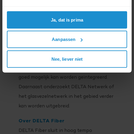
uitbreiden door meer dan vijftien andere
providers toe te voegen, waaronder DELTA
Ja, dat is prima
en Caiway. Hierdoor krijgen consumenten
en bedrijven meer keuzevrijheid.
Aanpassen
DELTA Netwerk heeft in de regio al meer
glasvezel aangelegd en kijkt op welke
Nee, liever niet
manier het glasvezelnetwerk van Rodin zo
goed mogelijk kan worden geïntegreerd.
Daarnaast onderzoekt DELTA Netwerk of
het glasvezelnetwerk in het gebied verder
kan worden uitgebreid.
Over DELTA Fiber
DELTA Fiber sluit in hoog tempo