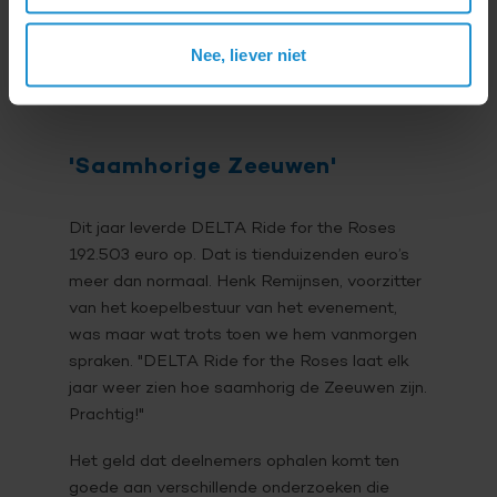
bindt, naast een zekere mate van sportiviteit
natuurlijk, is een
drive
om een versnelling in
Nee, liever niet
kankeronderzoek teweeg te brengen.
'Saamhorige Zeeuwen'
Dit jaar leverde DELTA Ride for the Roses
192.503 euro op. Dat is tienduizenden euro’s
meer dan normaal. Henk Remijnsen, voorzitter
van het koepelbestuur van het evenement,
was maar wat trots toen we hem vanmorgen
spraken. "DELTA Ride for the Roses laat elk
jaar weer zien hoe saamhorig de Zeeuwen zijn.
Prachtig!"
Het geld dat deelnemers ophalen komt ten
goede aan verschillende onderzoeken die