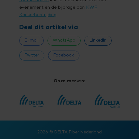
for the Roses
kun je meer lezen over het
evenement en de bijdrage aan
KWF
Kankerbestrijding
.
Deel dit artikel via
E-mail
WhatsApp
LinkedIn
Twitter
Facebook
Onze merken:
2026
© DELTA Fiber Nederland