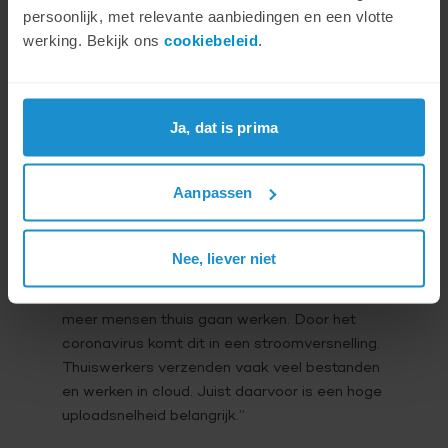
persoonlijk, met relevante aanbiedingen en een vlotte
‘Uploadsnelheid meer en meer
werking. Bekijk ons
cookiebeleid
.
belangrijk’
“We zien de behoefte naar snel internet
Ja, dat is prima
steeds verder toenemen. Elk jaar groeit ons
dataverbruik met 40 procent. Met deze
netwerkvernieuwingen blijven we in deze
Aanpassen
behoefte voorzien. Met deze nieuwe
uploadsnelheden blijft ons netwerk het beste
hybride glasvezel-coaxnetwerk van
Nee, liever niet
Nederland”, zegt directeur Ludolf Rasterhoff.
“We verwachten dat de komende jaren steeds
meer mensen thuis gaan werken. Door het
coronavirus komt dit in een stroomversnelling.
Thuiswerkers verzenden vaak veel bestanden
en werken in cloud. Juist daarvoor is een hoge
uploadsnelheid belangrijk.”