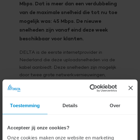
Mbps. Dat is meer dan een verdubbeling
van de maximale snelheid die tot nu toe
mogelijk was: 45 Mbps. De nieuwe
snelheden zijn vanaf eind deze week
beschikbaar voor klanten.
DELTA is de eerste internetprovider in
Nederland die deze uploadsnelheden via de
kabel aanbiedt. Deze snelheden zijn mogelijk
door twee grote netwerkvernieuwingen,
waarin de afgelopen jaren fors is
geïnvesteerd. Zo wordt met Next Generation
Netwerk op 15.000 plaatsen door Zeeland de
Toestemming
Details
Over
netwerkapparatuur vernieuwd en is DELTA
overgestapt op volledig digitale radio en
televisie.
Accepteer jij onze cookies?
Onze cookies maken onze website en marketing