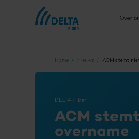
Over o
Home
Nieuws
ACM stemt niet
DELTA Fiber
ACM stemt 
overname