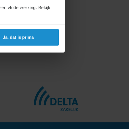
t bijbehorende rapport van
en vlotte werking. Bekijk
p deze pagina.
Ja, dat is prima