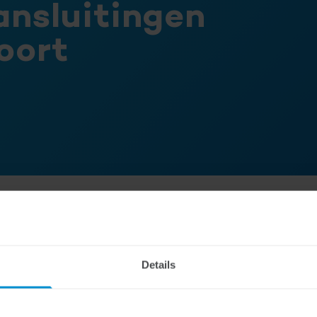
ansluitingen
oort
 Autoriteit Consument & Markt (ACM) keurt de ov
LTA Fiber-glasvezelaansluitingen door Glaspoort ni
Details
ezichthouder bekendgemaakt.