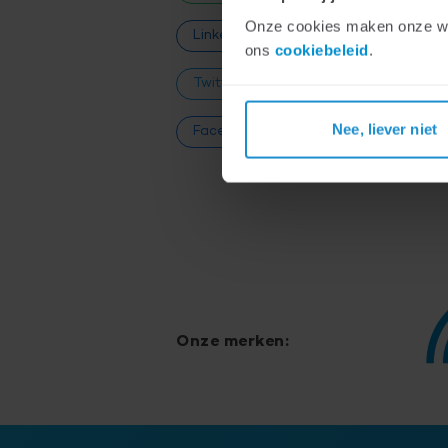
DE
Onze cookies maken onze webs
de 
LinkedIn
ons
cookiebeleid
.
Twitter
Nee, liever niet
Facebook
Onze merken: