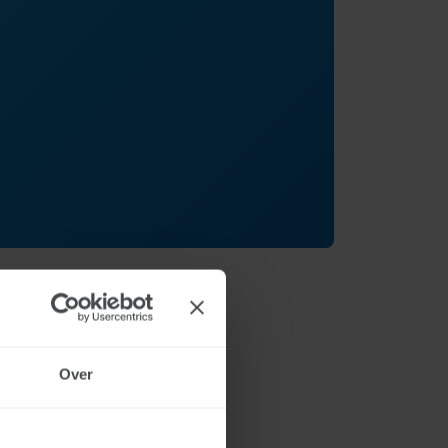
ername van 200.000
et goed. Dat heeft de
Over