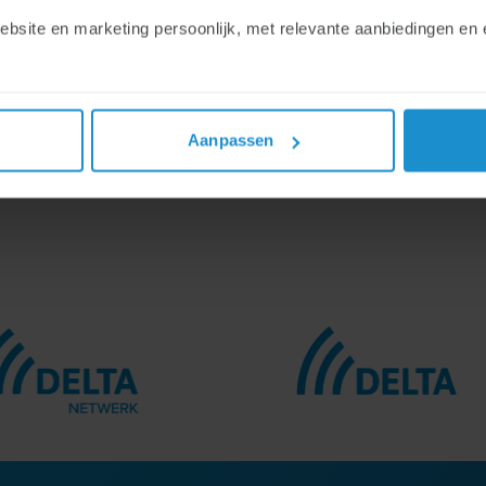
LTA Fiber bestudeert de komende periode
het besluit
en he
ite en marketing persoonlijk, met relevante aanbiedingen en e
ACM. Een inhoudelijke reactie volgt op een later moment o
Aanpassen