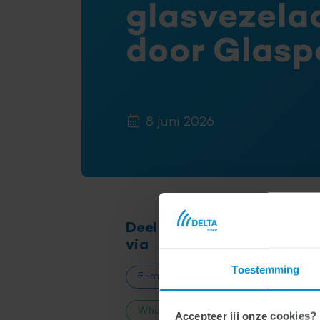
glasvezela
door Glasp
8 juni 2026
Deel dit artikel
De
via
DE
Toestemming
E-mail
to
WhatsApp
Accepteer jij onze cookies?