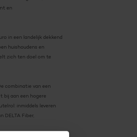
nt en
uro in een landelijk dekkend
joen huishoudens en
lt zich ten doel om te
De combinatie van een
t bij aan een hogere
elrol: inmiddels leveren
an DELTA Fiber,