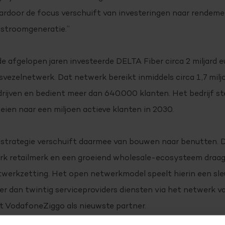
rdoor de focus verschuift van investeringen naar rendeme
sstroomgeneratie.”
de afgelopen jaren investeerde DELTA Fiber circa 2 miljard e
svezelnetwerk. Dat netwerk bereikt inmiddels circa 1,7 mil
rijven en bedient meer dan 640.000 klanten. Het bedrijf ste
eien naar een miljoen actieve klanten in 2030.
 strategie verschuift daarmee van bouwen naar benutten. 
rk retailmerk en een groeiend wholesale-ecosysteem draag
werkzetting. Het open netwerkmodel speelt hierin een sleut
r dan twintig serviceproviders diensten via het netwerk v
t VodafoneZiggo als nieuwste partner.