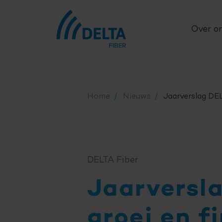
Over o
Home
Nieuws
Jaarverslag
DEL
DELTA Fiber
Jaarversl
groei en f