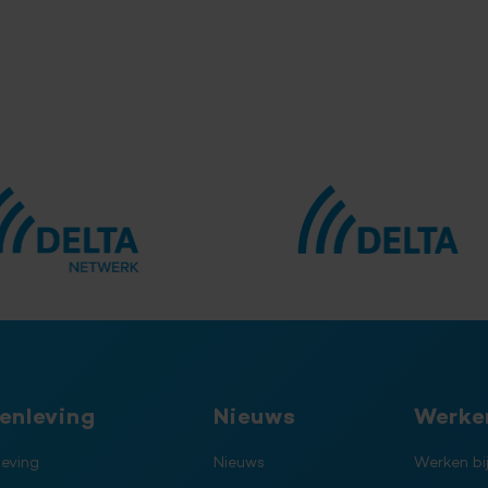
enleving
Nieuws
Werken
eving
Nieuws
Werken bi