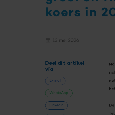
koers in 2
13 mei 2026
Deel dit artikel
Na
via
ri
ne
E-mail
het
WhatsApp
De 
LinkedIn
Teg