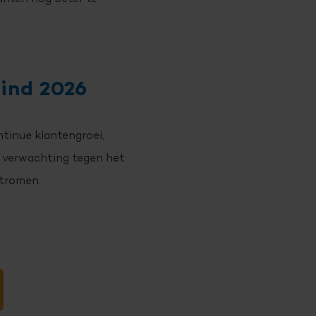
eind 2026
ntinue klantengroei,
 verwachting tegen het
sstromen.