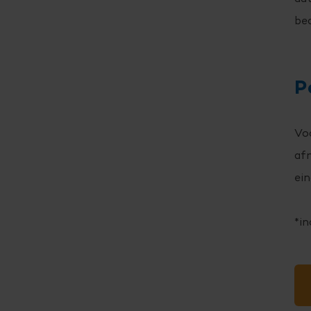
be
P
Voo
af
ein
*in