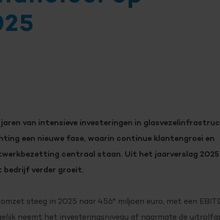
025
 jaren van intensieve investeringen in glasvezelinfrastr
chting een nieuwe fase, waarin continue klantengroei en
twerkbezetting centraal staan. Uit het jaarverslag 2025 
 bedrijf verder groeit.
omzet steeg in 2025 naar 456* miljoen euro, met een EBITD
elijk neemt het investeringsniveau af naarmate de uitrolf