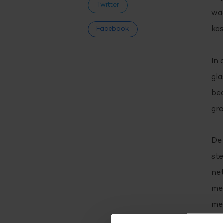
Twitter
waa
ka
Facebook
In 
gla
bed
gro
De
ste
net
mee
me