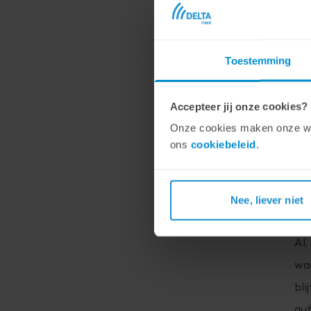
G
Toestemming
A
Accepteer jij onze cookies?
Tel
Onze cookies maken onze webs
zo
ons
cookiebeleid
.
toe
win
Nee, liever niet
Mar
AI,
waa
bli
aut