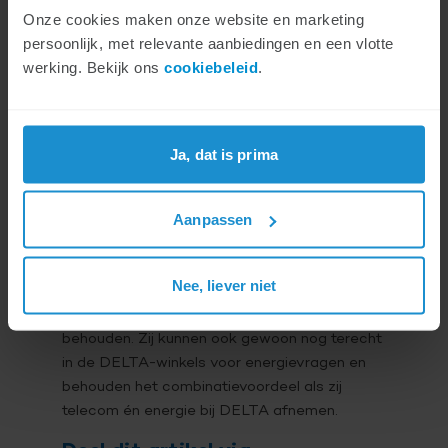
windpark op zee bouwen. Het bedrijf is al
Onze cookies maken onze website en marketing
actief in Zeeland met een windpark in
persoonlijk, met relevante aanbiedingen en een vlotte
Zeeuws-Vlaanderen, en neemt de stroom af
werking. Bekijk ons
cookiebeleid
.
van één van de grootste Nederlandse
zonneparken in Middelburg.
Ja, dat is prima
Combivoordeel blijft voor
klanten
Aanpassen
De medewerkers van DELTA Energie blijven
Nee, liever niet
werkzaam in het kantoor in Middelburg. Voor
klanten blijven de huidige contracten
behouden. Zij kunnen ook gewoon nog terecht
in de DELTA-winkels voor energievragen en
behouden het combinatievoordeel als zij
telecom én energie bij DELTA afnemen.