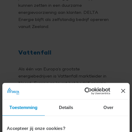
kunnen zetten in een duurzame
energievoorziening aan klanten. DELTA
Energie blijft als zelfstandig bedrijf opereren
vanuit Zeeland.
Vattenfall
Als één van Europa’s grootste
energiebedrijven is Vattenfall marktleider in
Noord-Europa en levert het bedrijf energie
aan consumenten en op de zakelijke markt.
Vattenfall heeft in Nederland naast
Nuon/Vattenfall ook Feenstra en Powerpeers
Toestemming
Details
Over
onder haar hoede. Vattenfall produceert op
grote schaal duurzame energie, met name uit
zon en wind, en mag het eerste subsidievrije
Accepteer jij onze cookies?